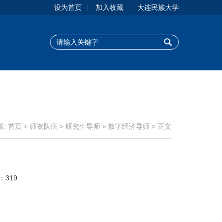
设为首页
|
加入收藏
|
大连民族大学
置:
首页
>
师资队伍
>
研究生导师
>
数字经济导师
> 正文
：
319